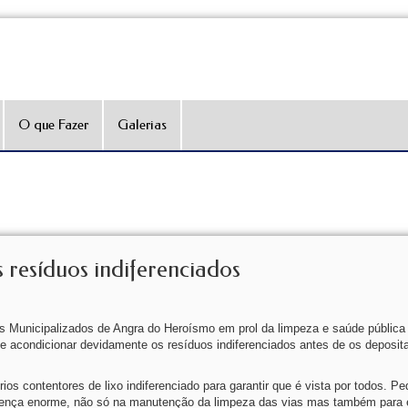
O que Fazer
Galerias
resíduos indiferenciados
 Municipalizados de Angra do Heroísmo em prol da limpeza e saúde pública
 de acondicionar devidamente os resíduos indiferenciados antes de os deposit
os contentores de lixo indiferenciado para garantir que é vista por todos. P
erença enorme, não só na manutenção da limpeza das vias mas também para e