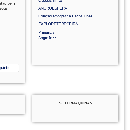
Cidades Irmãs
estão bem
ANGROESFERA
osso
Coleção fotográfica Carlos Enes
EXPLORETERECEIRA
Panomax
AngraJazz
guinte
SOTERMAQUINAS