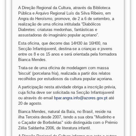
A Direção Regional da Cultura, através da Biblioteca
Pública e Arquivo Regional Luís da Silva Ribeiro, em
Angra do Heroísmo, promove, de 2 a 6 de setembro, a
realização de uma oficina intitulada “Diabólicos
Diabretes: criaturas medonhas, fantásticas e
assustadoras do imaginário popular açoriano”.
Esta oficina, que decorre das 14H30 às 16H00, na
Secção Infantojuvenil, destina-se a crianças e jovens
entre os 8 e os 15 anos e será orientada pela formadora
Bianca Mendes.
Trata-se de uma oficina de modelagem com massa
'biscuit' (porcelana fria), realizada a partir dos relatos
recolhidos por estudiosos da cultura popular açoriana.
A participação nesta atividade obriga a inscrição prévia,
cuja ficha deve ser solicitada na Secção Infantojuvenil
ou através do email
bpar.angra.info@azores.gov.pt
até
20 de agosto.
Bianca Mendes, natural da Baía, no Brasil, reside na
ilha Terceira desde 2007, tendo a sua obra "Miudinho e
o Caçador de Borboletas" sido distinguida com o Prémio
Zélia Saldanha 2006, de literatura infantil.