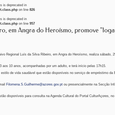
es is deprecated in
t.class.php
on line
826
es is deprecated in
t.class.php
on line
957
beiro, em Angra do Heroísmo, promove "Iog
quivo Regional Luís da Silva Ribeiro, em Angra do Heroísmo, realiza sábado, 2
os 3 aos 10 anos, acompanhadas por um adulto, e terá início pelas 17h15.
 estilo de vida saudável que estão disponíveis no serviço de empréstimo da B
-mail
Filomena.S.Guilherme@azores.gov.pt
ou presencialmente na Secção Infa
stão disponíveis para consulta na Agenda Cultural do Portal CulturAçores, n