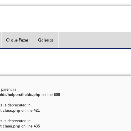
O que Fazer
Galerias
 parent in
lds/helpers/fields.php
on line
608
es is deprecated in
t.class.php
on line
421
es is deprecated in
t.class.php
on line
435