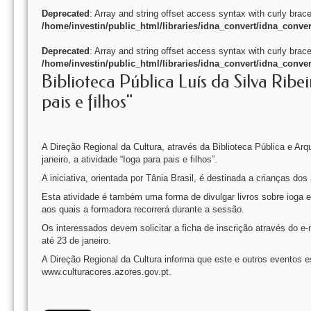
Deprecated
: Array and string offset access syntax with curly brac
/home/investin/public_html/libraries/idna_convert/idna_conver
Deprecated
: Array and string offset access syntax with curly brac
/home/investin/public_html/libraries/idna_convert/idna_conver
Biblioteca Pública Luís da Silva Ri
pais e filhos"
A Direção Regional da Cultura, através da Biblioteca Pública e Ar
janeiro, a atividade “Ioga para pais e filhos”.
A iniciativa, orientada por Tânia Brasil, é destinada a crianças d
Esta atividade é também uma forma de divulgar livros sobre ioga e
aos quais a formadora recorrerá durante a sessão.
Os interessados devem solicitar a ficha de inscrição através do e
até 23 de janeiro.
A Direção Regional da Cultura informa que este e outros eventos e
www.culturacores.azores.gov.pt.