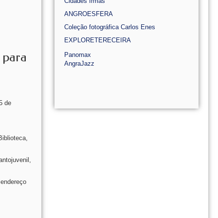
Cidades Irmãs
ANGROESFERA
Coleção fotográfica Carlos Enes
EXPLORETERECEIRA
a para
Panomax
AngraJazz
5 de
iblioteca,
ntojuvenil,
o endereço