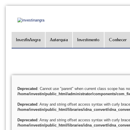
InvestInAngra
Autarquia
Investimento
Conhecer
Deprecated
: Cannot use "parent" when current class scope has no
/home/investin/public_html/administrator/components/com_fie
Deprecated
: Array and string offset access syntax with curly brac
/home/investin/public_html/libraries/idna_convert/idna_conver
Deprecated
: Array and string offset access syntax with curly brac
/home/investin/public_html/libraries/idna_convert/idna_conver