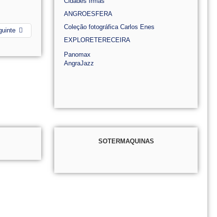
Cidades Irmãs
ANGROESFERA
Coleção fotográfica Carlos Enes
guinte
EXPLORETERECEIRA
Panomax
AngraJazz
SOTERMAQUINAS