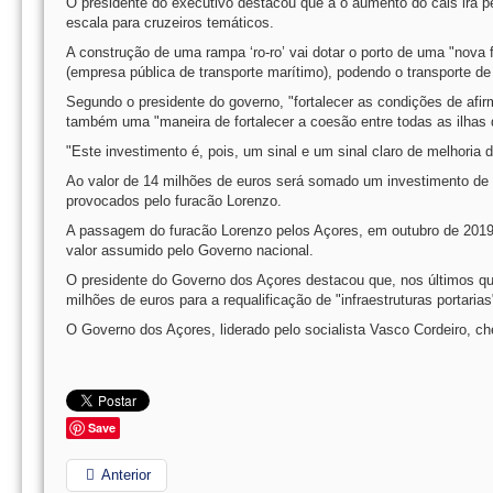
O presidente do executivo destacou que a o aumento do cais irá per
escala para cruzeiros temáticos.
A construção de uma rampa ‘ro-ro’ vai dotar o porto de uma "nova f
(empresa pública de transporte marítimo), podendo o transporte de 
Segundo o presidente do governo, "fortalecer as condições de afir
também uma "maneira de fortalecer a coesão entre todas as ilhas 
"Este investimento é, pois, um sinal e um sinal claro de melhoria 
Ao valor de 14 milhões de euros será somado um investimento de q
provocados pelo furacão Lorenzo.
A passagem do furacão Lorenzo pelos Açores, em outubro de 2019,
valor assumido pelo Governo nacional.
O presidente do Governo dos Açores destacou que, nos últimos qua
milhões de euros para a requalificação de "infraestruturas portarias"
O Governo dos Açores, liderado pelo socialista Vasco Cordeiro, che
Save
Anterior