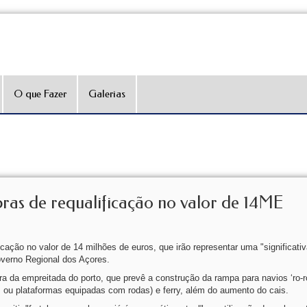
O que Fazer
Galerias
as de requalificação no valor de 14ME
cação no valor de 14 milhões de euros, que irão representar uma "significati
overno Regional dos Açores.
 da empreitada do porto, que prevê a construção da rampa para navios ‘ro-ro’
s ou plataformas equipadas com rodas) e ferry, além do aumento do cais.