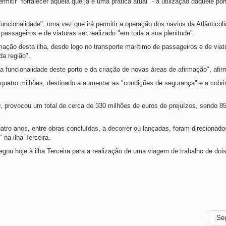
mitir "fortalecer aquela que já é uma prática atual" - a utilização daquele po
uncionalidade", uma vez que irá permitir a operação dos navios da Atlânticol
passageiros e de viaturas ser realizado "em toda a sua plenitude".
mação desta ilha, desde logo no transporte marítimo de passageiros e de viat
da região".
da funcionalidade deste porto e da criação de novas áreas de afirmação", afir
uatro milhões, destinado a aumentar as "condições de segurança" e a cobrir
 provocou um total de cerca de 330 milhões de euros de prejuízos, sendo 8
tro anos, entre obras concluídas, a decorrer ou lançadas, foram direcionado
 na ilha Terceira.
gou hoje à ilha Terceira para a realização de uma viagem de trabalho de dois
Se