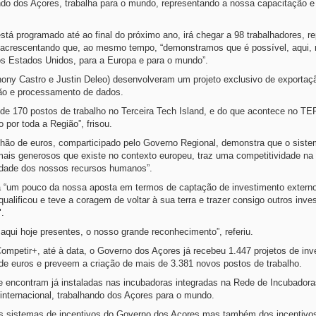
hando dos Açores, trabalha para o mundo, representando a nossa capacitação e
tá programado até ao final do próximo ano, irá chegar a 98 trabalhadores, r
, acrescentando que, ao mesmo tempo, “demonstramos que é possível, aqui,
 os Estados Unidos, para a Europa e para o mundo”.
hony Castro e Justin Deleo) desenvolveram um projeto exclusivo de exportaç
tão e processamento de dados.
 de 170 postos de trabalho no Terceira Tech Island, e do que acontece no T
por toda a Região”, frisou.
ilhão de euros, comparticipado pelo Governo Regional, demonstra que o sist
ais generosos que existe no contexto europeu, traz uma competitividade na
idade dos nossos recursos humanos”.
a “um pouco da nossa aposta em termos de captação de investimento externo
ualificou e teve a coragem de voltar à sua terra e trazer consigo outros inves
".
qui hoje presentes, o nosso grande reconhecimento”, referiu.
Competir+, até à data, o Governo dos Açores já recebeu 1.447 projetos de in
de euros e preveem a criação de mais de 3.381 novos postos de trabalho.
e encontram já instaladas nas incubadoras integradas na Rede de Incubadora
internacional, trabalhando dos Açores para o mundo.
dos sistemas de incentivos do Governo dos Açores mas também dos incentivos