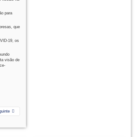
ão para
presas, que
OVID-19, os
 mundo
ta visão de
ce-
guinte