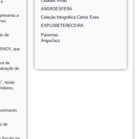
Cidades Irmãs
 a
ANGROESFERA
epresenta a
Coleção fotográfica Carlos Enes
 nos
EXPLORETERECEIRA
ão de
Panomax
AngraJazz
ERINOV, que
ema de
 atração de
", tendo
tidores,
vestimento
s de
 fiscais na