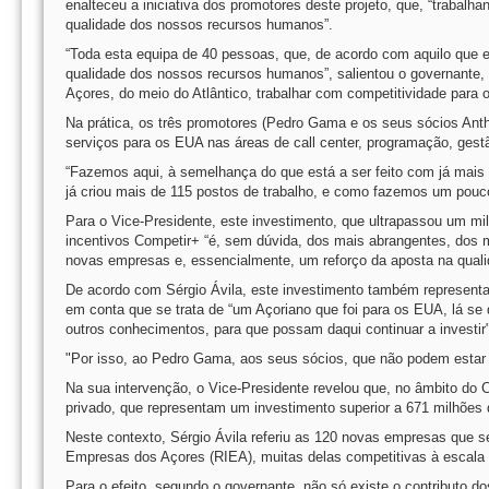
enalteceu a iniciativa dos promotores deste projeto, que, “trabal
qualidade dos nossos recursos humanos”.
“Toda esta equipa de 40 pessoas, que, de acordo com aquilo que es
qualidade dos nossos recursos humanos”, salientou o governante
Açores, do meio do Atlântico, trabalhar com competitividade para
Na prática, os três promotores (Pedro Gama e os seus sócios Ant
serviços para os EUA nas áreas de call center, programação, ges
“Fazemos aqui, à semelhança do que está a ser feito com já mais
já criou mais de 115 postos de trabalho, e como fazemos um pouco 
Para o Vice-Presidente, este investimento, que ultrapassou um m
incentivos Competir+ “é, sem dúvida, dos mais abrangentes, dos m
novas empresas e, essencialmente, um reforço da aposta na qual
De acordo com Sérgio Ávila, este investimento também represent
em conta que se trata de “um Açoriano que foi para os EUA, lá se q
outros conhecimentos, para que possam daqui continuar a investir
"Por isso, ao Pedro Gama, aos seus sócios, que não podem estar a
Na sua intervenção, o Vice-Presidente revelou que, no âmbito do 
privado, que representam um investimento superior a 671 milhões 
Neste contexto, Sérgio Ávila referiu as 120 novas empresas que s
Empresas dos Açores (RIEA), muitas delas competitivas à escala 
Para o efeito, segundo o governante, não só existe o contributo 