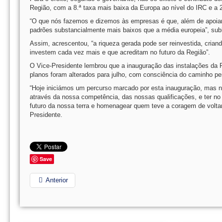
Região, com a 8.ª taxa mais baixa da Europa ao nível do IRC e a 2
“O que nós fazemos e dizemos às empresas é que, além de apoiar
padrões substancialmente mais baixos que a média europeia”, subl
Assim, acrescentou, “a riqueza gerada pode ser reinvestida, cria
investem cada vez mais e que acreditam no futuro da Região”.
O Vice-Presidente lembrou que a inauguração das instalações da
planos foram alterados para julho, com consciência do caminho pe
“Hoje iniciámos um percurso marcado por esta inauguração, mas n
através da nossa competência, das nossas qualificações, e ter n
futuro da nossa terra e homenagear quem teve a coragem de voltar 
Presidente.
Save
Anterior