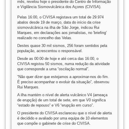
mês, revelou hoje o presidente do Centro de Informação
e Vigilância Sismovulcânica dos Açores (CIVISA).
Pelas 16:00, o CIVISA registava um total de 29.974
abalos desde 19 de março, data do início da crise
sismovulcânica na ilha de São Jorge, indicou Rui
Marques, em declarações aos jornalistas, no 'briefing'
realizado no concelho das Velas.
Destes quase 30 mil sismos, 256 foram sentidos pela
população, acrescentou o responsável.
Desde as 00:00 de hoje e até cerca das 16:00, o
CIVISA registou 50 sismos, numa redução da atividade
que corresponde a uma “oscilação normal”.
“Não quer dizer que estejamos a aproximar-nos do fim.
É preciso acompanhar o evoluir da situação”, observou
Rui Marques.
A ilha mantém o nível de alerta vulcânico V4 (ameaça
de erupção) de um total de sete, em que V0 significa
“estado de repouso” e V6 “erupção em curso”.
O presidente do CIVISA esclareceu que o nível de alerta
é decidido e avaliado por uma equipa de 10 elementos
que compõe o gabinete de crise do CIVISA.