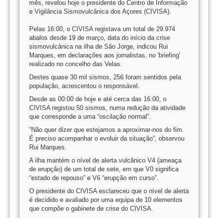
mês, revelou hoje o presidente do Centro de Informação
e Vigilância Sismovulcânica dos Açores (CIVISA).
Pelas 16:00, o CIVISA registava um total de 29.974
abalos desde 19 de março, data do início da crise
sismovulcânica na ilha de São Jorge, indicou Rui
Marques, em declarações aos jornalistas, no 'briefing'
realizado no concelho das Velas.
Destes quase 30 mil sismos, 256 foram sentidos pela
população, acrescentou o responsável.
Desde as 00:00 de hoje e até cerca das 16:00, o
CIVISA registou 50 sismos, numa redução da atividade
que corresponde a uma “oscilação normal”.
“Não quer dizer que estejamos a aproximar-nos do fim.
É preciso acompanhar o evoluir da situação”, observou
Rui Marques.
A ilha mantém o nível de alerta vulcânico V4 (ameaça
de erupção) de um total de sete, em que V0 significa
“estado de repouso” e V6 “erupção em curso”.
O presidente do CIVISA esclareceu que o nível de alerta
é decidido e avaliado por uma equipa de 10 elementos
que compõe o gabinete de crise do CIVISA.