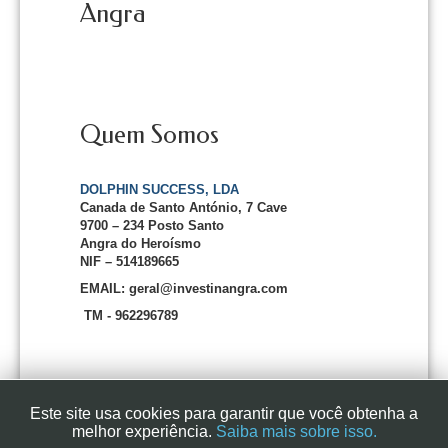
Angra
Quem Somos
DOLPHIN SUCCESS, LDA
Canada de Santo António, 7 Cave
9700 – 234 Posto Santo
Angra do Heroísmo
NIF – 514189665
EMAIL: geral@investinangra.com
TM - 962296789
Este site usa cookies para garantir que você obtenha a
melhor experiência.
Saiba mais sobre isso.