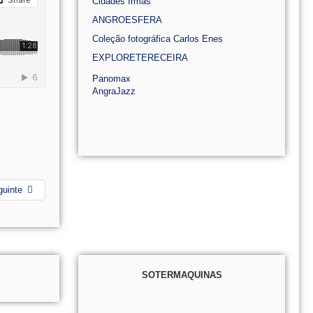
Cidades Irmãs
ANGROESFERA
Coleção fotográfica Carlos Enes
EXPLORETERECEIRA
Panomax
AngraJazz
guinte
SOTERMAQUINAS