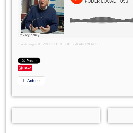
Investinangra80
·
PODER LOCAL - 053 - ÁLAMO MENESES
Save
Anterior