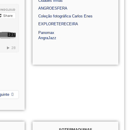
Cidades Irmãs
ANGROESFERA
Coleção fotográfica Carlos Enes
EXPLORETERECEIRA
Panomax
AngraJazz
guinte
SOTERMAQUINAS