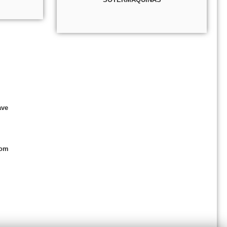
ave
com