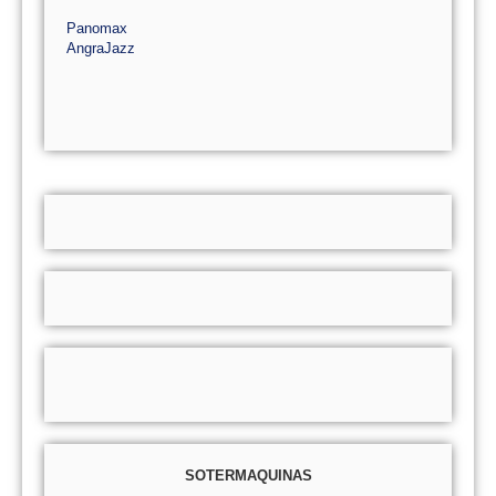
Panomax
AngraJazz
SOTERMAQUINAS