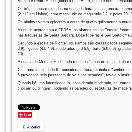
Branco e Pedro Miguel (concelho de Horta, Faial) e com intensidad
Os três sismos registados na segunda-feira na ilha Terceira ocorr
(21:12 em Lisboa), com magnitude de magnitude 2,2; e pelas 20:1
Os abalos tiveram epicentro a cerca de quatro quilómetros a norde
Ainda de acordo com o CIVISA, os sismos na ilha Terceira foram se
nas freguesias de Santa Bárbara, Doze Ribeiras e São Bartolomeu
Segundo a escala de Richter, os sismos são classificados segund
3,9), ligeiros (4,0-4,9), moderados (5,0-5,9), forte (6,0-6,9), grand
10).
A escala de Mercalli Modificada mede os "graus de intensidade e r
Com uma intensidade III, considerada fraca, o abalo é "sentido d
à provocada pela passagem de veículos pesados", revela o Institu
Quando há uma intensidade IV, considerada moderada, os “carros es
chocam ou tilintam”, podendo as paredes ou estruturas de madeira
Save
Anterior