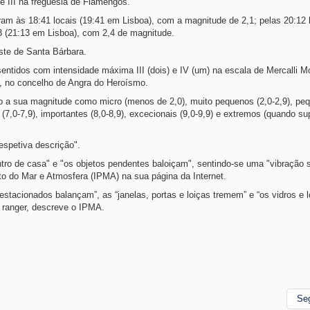
e III na freguesia de Flamengos.
eram às 18:41 locais (19:41 em Lisboa), com a magnitude de 2,1; pelas 20:12 
3 (21:13 em Lisboa), com 2,4 de magnitude.
ste de Santa Bárbara.
ntidos com intensidade máxima III (dois) e IV (um) na escala de Mercalli Mo
, no concelho de Angra do Heroísmo.
o a sua magnitude como micro (menos de 2,0), muito pequenos (2,0-2,9), peq
es (7,0-7,9), importantes (8,0-8,9), excecionais (9,0-9,9) e extremos (quando su
espetiva descrição".
entro de casa" e "os objetos pendentes baloiçam", sentindo-se uma "vibração
to do Mar e Atmosfera (IPMA) na sua página da Internet.
tacionados balançam”, as “janelas, portas e loiças tremem” e “os vidros e l
 ranger, descreve o IPMA.
Se