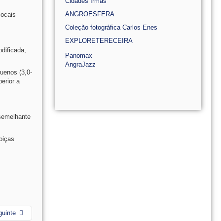
Cidades Irmãs
ANGROESFERA
locais
Coleção fotográfica Carlos Enes
EXPLORETERECEIRA
dificada,
Panomax
AngraJazz
uenos (3,0-
perior a
 semelhante
oiças
guinte