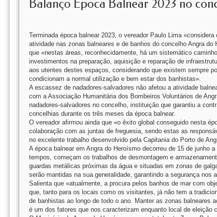
Balanço Época Balnear 2023 no con
Terminada época balnear 2023, o vereador Paulo Lima «considera q
atividade nas zonas balneares e de banhos do concelho Angra do 
que «nestas áreas, reconhecidamente, há um sistemático caminho 
investimentos na preparação, aquisição e reparação de infraestru
aos utentes destes espaços, considerando que existem sempre p
condicionam a normal utilização e bem estar dos banhistas».
A escassez de nadadores-salvadores não afetou a atividade balne
com a Associação Humanitária dos Bombeiros Voluntários de Angr
nadadores-salvadores no concelho, instituição que garantiu a con
concelhias durante os três meses da época balnear.
O vereador afirmou ainda que «o êxito global conseguido nesta ép
colaboração com as juntas de freguesia, sendo estas as responsáv
no excelente trabalho desenvolvido pela Capitania do Porto de An
A época balnear em Angra do Heroísmo decorreu de 15 de junho a 
tempos, começam os trabalhos de desmontagem e armazenamento d
guardas metálicas próximas da água e situadas em zonas de galg
serão mantidas na sua generalidade, garantindo a segurança nos a
Salienta que «atualmente, a procura pelos banhos de mar com obje
que, tanto para os locais como os visitantes, já não tem a tradici
de banhistas ao longo de todo o ano. Manter as zonas balneares 
é um dos fatores que nos caracterizam enquanto local de eleição 