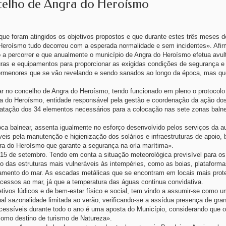
celho de Angra do Heroísmo
ue foram atingidos os objetivos propostos e que durante estes três meses d
Heroísmo tudo decorreu com a esperada normalidade e sem incidentes». Afir
a percorrer e que anualmente o município de Angra do Heroísmo efetua avul
turas e equipamentos para proporcionar as exigidas condições de segurança e
ormenores que se vão revelando e sendo sanados ao longo da época, mas qu
ar no concelho de Angra do Heroísmo, tendo funcionado em pleno o protocolo
a do Heroísmo, entidade responsável pela gestão e coordenação da ação do
tratação dos 34 elementos necessários para a colocação nas sete zonas baln
oca balnear, assenta igualmente no esforço desenvolvido pelos serviços da a
eis pela manutenção e higienização dos solários e infraestruturas de apoio
gra do Heroísmo que garante a segurança na orla marítima».
15 de setembro. Tendo em conta a situação meteorológica previsível para o
as estruturas mais vulneráveis às intempéries, como as boias, plataforma
amento do mar. As escadas metálicas que se encontram em locais mais prot
cessos ao mar, já que a temperatura das águas continua convidativa.
tivos lúdicos e de bem-estar físico e social, tem vindo a assumir-se como u
onal sazonalidade limitada ao verão, verificando-se a assídua presença de gr
acessíveis durante todo o ano é uma aposta do Município, considerando que 
como destino de turismo de Natureza».