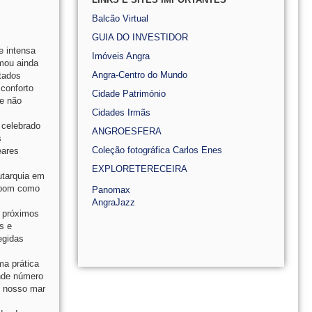
Balcão Virtual
GUIA DO INVESTIDOR
e intensa
Imóveis Angra
mou ainda
Angra-Centro do Mundo
tados
 conforto
Cidade Património
e não
Cidades Irmãs
 celebrado
ANGROESFERA
s
Coleção fotográfica Carlos Enes
eares
EXPLORETERECEIRA
utarquia em
, bom como
Panomax
AngraJazz
s próximos
s e
egidas
ma prática
ande número
o nosso mar