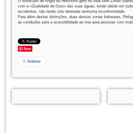
O Município de Angra do Heroísmo gere no total sete Zonas Balne
com a «Qualidade de Ouro» das suas águas, tendo obtido em todos
excelentes, não tendo sido detetada nenhuma inconformidade.
Para além destas distinções, duas dessas zonas balneares, Refug
as condições para a acessibilidade ao mar para pessoas com mobi
Save
Anterior