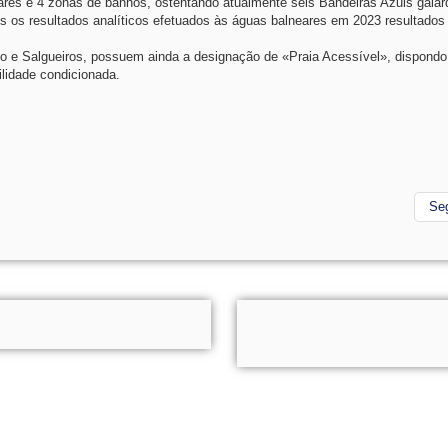
ares e 4 zonas de banhos, ostentando atualmente seis Bandeiras Azuis gala
 os resultados analíticos efetuados às águas balneares em 2023 resultados
o e Salgueiros, possuem ainda a designação de «Praia Acessível», dispondo
lidade condicionada.
Se