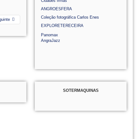
Cidades Irmãs
ANGROESFERA
Coleção fotográfica Carlos Enes
guinte
EXPLORETERECEIRA
Panomax
AngraJazz
SOTERMAQUINAS