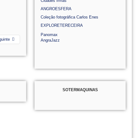
Cidades Irmãs
ANGROESFERA
Coleção fotográfica Carlos Enes
EXPLORETERECEIRA
Panomax
guinte
AngraJazz
SOTERMAQUINAS