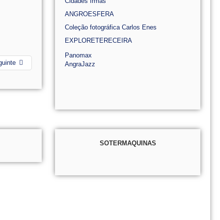
Cidades Irmãs
ANGROESFERA
Coleção fotográfica Carlos Enes
EXPLORETERECEIRA
Panomax
guinte
AngraJazz
SOTERMAQUINAS