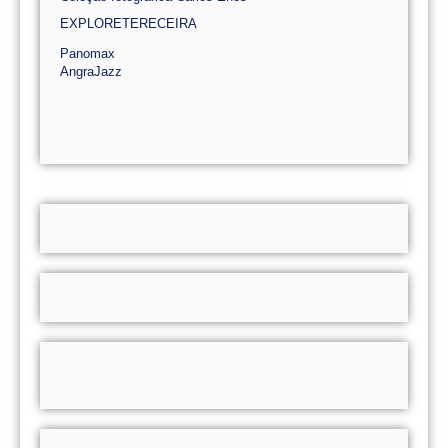
EXPLORETERECEIRA
Panomax
AngraJazz