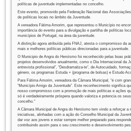
políticas de juventude implementadas no concelho.
Este evento, promovido pela Federação Nacional das Associações
de políticas locais no âmbito da Juventude.
A vereadora Fátima Amorim, que representou o Município no enco
importância do evento para a divulgação e partilha de políticas lo
municípios de Portugal, na área da juventude.
A distinção agora atribuída pela FNAJ, atesta o compromisso da 
mais e melhores políticas públicas direcionadas para a juventude.
O Municipio de Angra do Heroísmo foi reconhecido pelas boas prát
projetos desenvolvidos anualmente, como o Dia Internacional da
entrevista profissional”, “Desdramatiza-te”, de Autocuidado, forma
género, os programas Estuda + (programa de bolsas) e Estudo A
Para Fátima Amorim, vereadora da Câmara Municipal, “é com grand
“Município Amigo da Juventude”. Este reconhecimento significa que
nosso compromisso com a promoção de mais políticas e ações qu
só é verdadeiramente próspera quando valoriza e potencia os seus
concelho."
A Câmara Municipal de Angra do Heroísmo tem vindo a reforçar a r
iniciativas, alinhadas com a ação do Conselho Municipal da Juven
dar voz aos jovens e estar sempre melhor preparado para respond
contribuindo assim para o seu crescimento e desenvolvimento pess