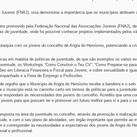
 Juvenis (FNAJ), visa demonstrar a importância que os municípios atribuem
ntro promovido pela Federação Nacional das Associações Juvenis (FNAJ), de
cais de juventude, onde foi possível conhecer projetos implementados pelos vá
autarquia com os jovens do concelho de Angra do Heroísmo, potenciando a cr
icas em matéria de políticas de juventude, de que são exemplos os vários e
 Juventude, os Workshops “Como Construir o Teu CV”, “Como Preparar-se par
ções em Literacia Financeira e Fiscal para Jovens, e sobre sexualidade e igu
companhado e a Feira de Emprego e Profissões.
e orgulho que o Municipio de Angra do Heroísmo recebe a bandeira e o selo
 o município está no caminho certo em termos de políticas para a juventude 
e respondam às necessidades dos jovens do concelho. Acredito que uma c
 jovens para que possam ter e promover um futuro melhor para si e para o s
esposta na área da juventude no concelho, através da promoção e realização
tude, e com o seu plano de atividades, um órgão importante que permite ao m
er e corresponder às necessidades e expectativas dos jovens de Angra do H
oal e profissional.