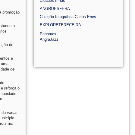
Cidades Irmãs
ANGROESFERA
 à promoção
Coleção fotográfica Carlos Enes
EXPLORETERECEIRA
stacou a
rios
Panomax
AngraJazz
iação de
ventos e
a uma
aldade de
 de
e reforça o
omunidade
eu
 de várias
unicípio
eroísmo,