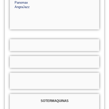
Panomax
AngraJazz
SOTERMAQUINAS