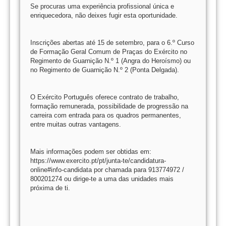
Se procuras uma experiência profissional única e
enriquecedora, não deixes fugir esta oportunidade.
Inscrições abertas até 15 de setembro, para o 6.º Curso
de Formação Geral Comum de Praças do Exército no
Regimento de Guarnição N.º 1 (Angra do Heroísmo) ou
no Regimento de Guarnição N.º 2 (Ponta Delgada).
O Exército Português oferece contrato de trabalho,
formação remunerada, possibilidade de progressão na
carreira com entrada para os quadros permanentes,
entre muitas outras vantagens.
Mais informações podem ser obtidas em:
https://www.exercito.pt/pt/junta-te/candidatura-
online#info-candidata por chamada para 913774972 /
800201274 ou dirige-te a uma das unidades mais
próxima de ti.