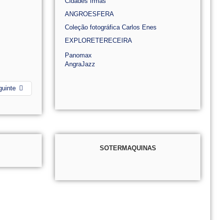
Cidades Irmãs
ANGROESFERA
Coleção fotográfica Carlos Enes
EXPLORETERECEIRA
Panomax
AngraJazz
guinte
SOTERMAQUINAS