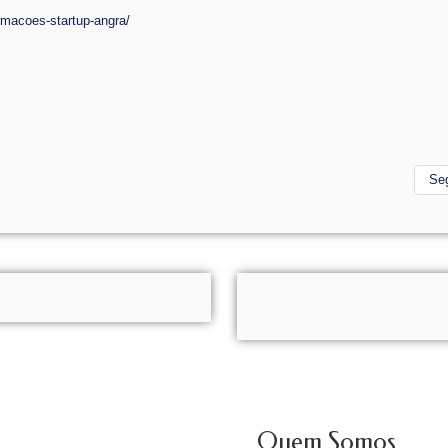
rmacoes-startup-angra/
Se
Quem Somos