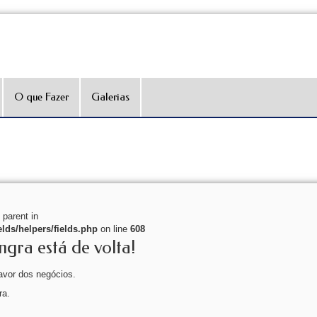
O que Fazer
Galerias
 parent in
lds/helpers/fields.php
on line
608
gra está de volta!
favor dos negócios.
ra.