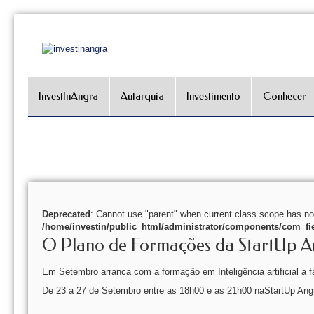
InvestInAngra
Autarquia
Investimento
Conhecer
Deprecated
: Cannot use "parent" when current class scope has no
/home/investin/public_html/administrator/components/com_fie
O Plano de Formações da StartUp An
Em Setembro arranca com a formação em Inteligência artificial a 
De 23 a 27 de Setembro entre as 18h00 e as 21h00 naStartUp Ang