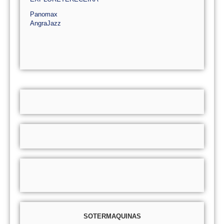
Panomax
AngraJazz
SOTERMAQUINAS