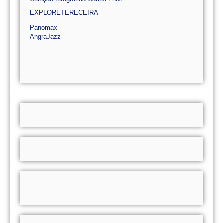
EXPLORETERECEIRA
Panomax
AngraJazz