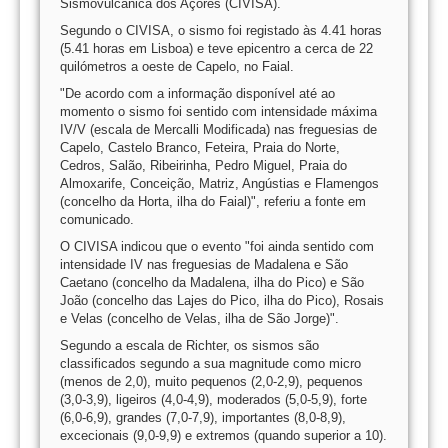
Sismovulcânica dos Açores (CIVISA).
Segundo o CIVISA, o sismo foi registado às 4.41 horas
(5.41 horas em Lisboa) e teve epicentro a cerca de 22
quilómetros a oeste de Capelo, no Faial.
"De acordo com a informação disponível até ao
momento o sismo foi sentido com intensidade máxima
IV/V (escala de Mercalli Modificada) nas freguesias de
Capelo, Castelo Branco, Feteira, Praia do Norte,
Cedros, Salão, Ribeirinha, Pedro Miguel, Praia do
Almoxarife, Conceição, Matriz, Angústias e Flamengos
(concelho da Horta, ilha do Faial)", referiu a fonte em
comunicado.
O CIVISA indicou que o evento "foi ainda sentido com
intensidade IV nas freguesias de Madalena e São
Caetano (concelho da Madalena, ilha do Pico) e São
João (concelho das Lajes do Pico, ilha do Pico), Rosais
e Velas (concelho de Velas, ilha de São Jorge)".
Segundo a escala de Richter, os sismos são
classificados segundo a sua magnitude como micro
(menos de 2,0), muito pequenos (2,0-2,9), pequenos
(3,0-3,9), ligeiros (4,0-4,9), moderados (5,0-5,9), forte
(6,0-6,9), grandes (7,0-7,9), importantes (8,0-8,9),
excecionais (9,0-9,9) e extremos (quando superior a 10).