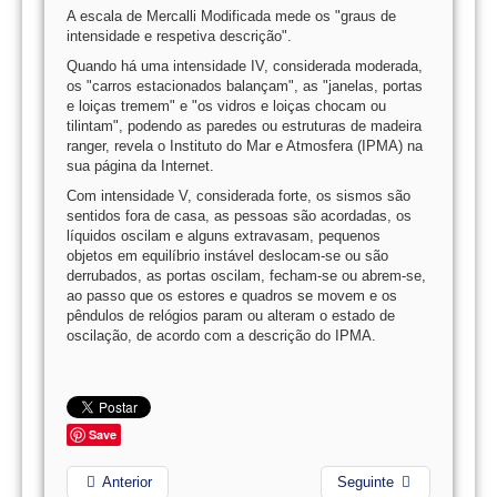
A escala de Mercalli Modificada mede os "graus de
intensidade e respetiva descrição".
Quando há uma intensidade IV, considerada moderada,
os "carros estacionados balançam", as "janelas, portas
e loiças tremem" e "os vidros e loiças chocam ou
tilintam", podendo as paredes ou estruturas de madeira
ranger, revela o Instituto do Mar e Atmosfera (IPMA) na
sua página da Internet.
Com intensidade V, considerada forte, os sismos são
sentidos fora de casa, as pessoas são acordadas, os
líquidos oscilam e alguns extravasam, pequenos
objetos em equilíbrio instável deslocam-se ou são
derrubados, as portas oscilam, fecham-se ou abrem-se,
ao passo que os estores e quadros se movem e os
pêndulos de relógios param ou alteram o estado de
oscilação, de acordo com a descrição do IPMA.
Save
Anterior
Seguinte