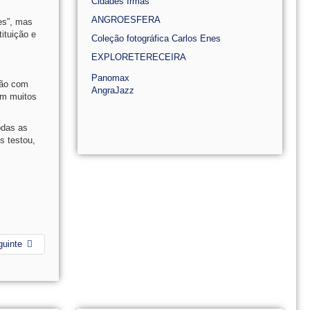
Cidades Irmãs
ANGROESFERA
es”, mas
ituição e
Coleção fotográfica Carlos Enes
EXPLORETERECEIRA
Panomax
ção com
AngraJazz
em muitos
odas as
s testou,
guinte