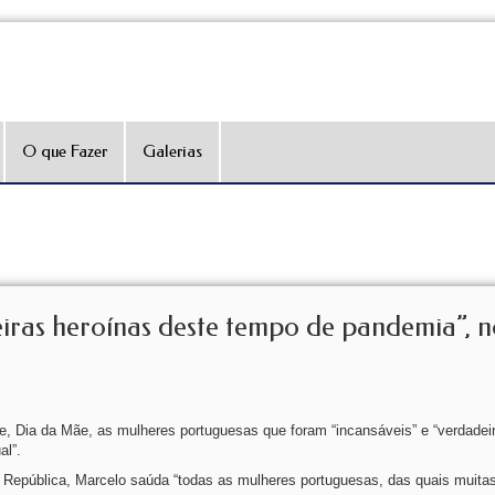
O que Fazer
Galerias
eiras heroínas deste tempo de pandemia”, 
, Dia da Mãe, as mulheres portuguesas que foram “incansáveis” e “verdadei
al”.
epública, Marcelo saúda “todas as mulheres portuguesas, das quais muita