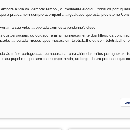
embora ainda vá “demorar tempo”, o Presidente elogiou “todos os portugues
 que a prática nem sempre acompanha a igualdade que está previsto na Const
veram a sua vida, atropelada com esta pandemia”, disse.
os custos sociais, do cuidado familiar, nomeadamente dos filhos, da concilia
licada, atribulada, meses após meses, em teletrabalho ou sem teletrabalho, 
grado às mães portuguesas, eu recordaria, para além das mães portuguesas, t
 o seu papel e o que será o seu papel ainda, ao longo de um processo que no
Se