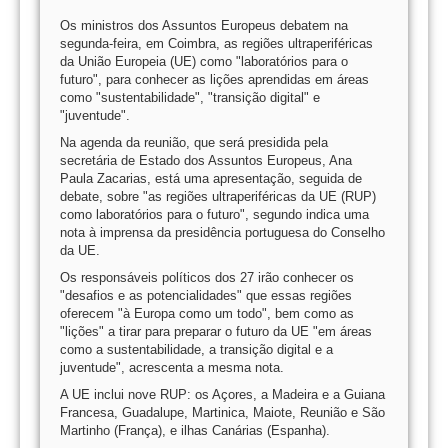
Os ministros dos Assuntos Europeus debatem na
segunda-feira, em Coimbra, as regiões ultraperiféricas
da União Europeia (UE) como "laboratórios para o
futuro", para conhecer as lições aprendidas em áreas
como "sustentabilidade", "transição digital" e
"juventude".
Na agenda da reunião, que será presidida pela
secretária de Estado dos Assuntos Europeus, Ana
Paula Zacarias, está uma apresentação, seguida de
debate, sobre "as regiões ultraperiféricas da UE (RUP)
como laboratórios para o futuro", segundo indica uma
nota à imprensa da presidência portuguesa do Conselho
da UE.
Os responsáveis políticos dos 27 irão conhecer os
"desafios e as potencialidades" que essas regiões
oferecem "à Europa como um todo", bem como as
"lições" a tirar para preparar o futuro da UE "em áreas
como a sustentabilidade, a transição digital e a
juventude", acrescenta a mesma nota.
A UE inclui nove RUP: os Açores, a Madeira e a Guiana
Francesa, Guadalupe, Martinica, Maiote, Reunião e São
Martinho (França), e ilhas Canárias (Espanha).