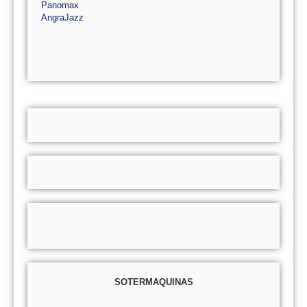
Panomax
AngraJazz
SOTERMAQUINAS