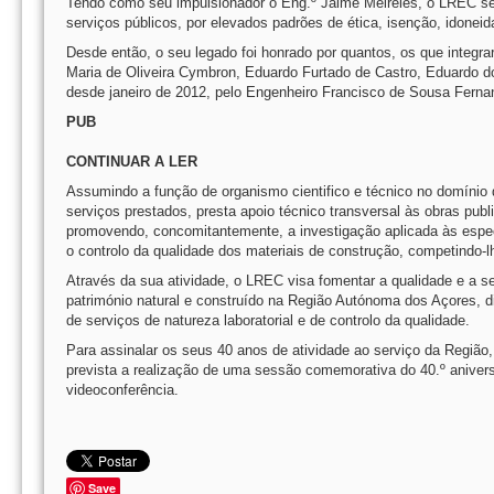
Tendo como seu impulsionador o Eng.º Jaime Meireles, o LREC se
serviços públicos, por elevados padrões de ética, isenção, idoneid
Desde então, o seu legado foi honrado por quantos, os que integra
Maria de Oliveira Cymbron, Eduardo Furtado de Castro, Eduardo do
desde janeiro de 2012, pelo Engenheiro Francisco de Sousa Ferna
PUB
CONTINUAR A LER
Assumindo a função de organismo cientifico e técnico no domínio d
serviços prestados, presta apoio técnico transversal às obras pub
promovendo, concomitantemente, a investigação aplicada às especif
o controlo da qualidade dos materiais de construção, competindo-lh
Através da sua atividade, o LREC visa fomentar a qualidade e a s
património natural e construído na Região Autónoma dos Açores, di
de serviços de natureza laboratorial e de controlo da qualidade.
Para assinalar os seus 40 anos de atividade ao serviço da Região
prevista a realização de uma sessão comemorativa do 40.º anivers
videoconferência.
Save