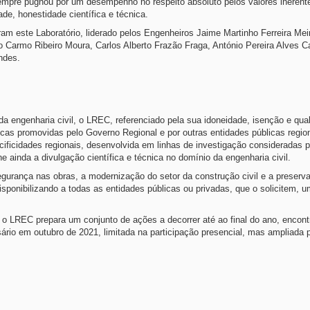
mpre pugnou por um desempenho no respeito absoluto pelos valores inerent
ade, honestidade científica e técnica.
ram este Laboratório, liderado pelos Engenheiros Jaime Martinho Ferreira Mei
 Carmo Ribeiro Moura, Carlos Alberto Frazão Fraga, António Pereira Alves C
ndes.
a engenharia civil, o LREC, referenciado pela sua idoneidade, isenção e qua
licas promovidas pelo Governo Regional e por outras entidades públicas regio
icidades regionais, desenvolvida em linhas de investigação consideradas pri
e ainda a divulgação científica e técnica no domínio da engenharia civil.
egurança nas obras, a modernização do setor da construção civil e a preserv
sponibilizando a todas as entidades públicas ou privadas, que o solicitem, u
, o LREC prepara um conjunto de ações a decorrer até ao final do ano, encon
ário em outubro de 2021, limitada na participação presencial, mas ampliada 