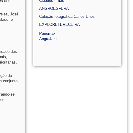
Cidades Irmãs
es aos
ANGROESFERA
reles, José
Coleção fotográfica Carlos Enes
alado, e
EXPLORETERECEIRA
Panomax
AngraJazz
lidade dos
nais,
oritárias,
ação do
m conjunto
trando-se
por