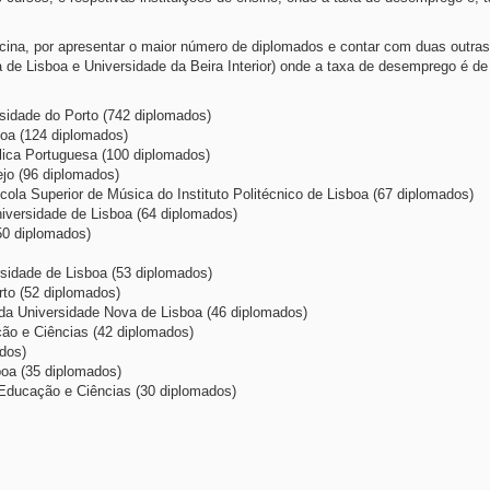
cina, por apresentar o maior número de diplomados e contar com duas outras
 de Lisboa e Universidade da Beira Interior) onde a taxa de desemprego é d
rsidade do Porto (742 diplomados)
boa (124 diplomados)
lica Portuguesa (100 diplomados)
ejo (96 diplomados)
la Superior de Música do Instituto Politécnico de Lisboa (67 diplomados)
niversidade de Lisboa (64 diplomados)
50 diplomados)
rsidade de Lisboa (53 diplomados)
rto (52 diplomados)
a Universidade Nova de Lisboa (46 diplomados)
ção e Ciências (42 diplomados)
ados)
oa (35 diplomados)
e Educação e Ciências (30 diplomados)