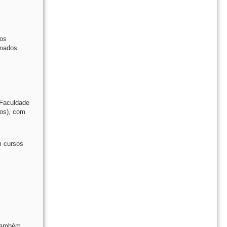
dos
omados.
 Faculdade
dos), com
m cursos
 também,