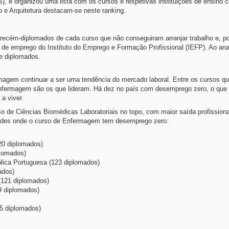
, e organizou uma lista com os cursos e respetivas instituições de ensino 
e Arquitetura destacam-se neste ranking.
 recém-diplomados de cada curso que não conseguiram arranjar trabalho e, p
e emprego do Instituto do Emprego e Formação Profissional (IEFP). Ao anal
e diplomados.
rmagem continuar a ser uma tendência do mercado laboral. Entre os cursos q
fermagem são os que lideram. Há dez no país com desemprego zero, o que 
a viver.
o de Ciências Biomédicas Laboratoriais no topo, com maior saída profission
dades onde o curso de Enfermagem tem desemprego zero:
220 diplomados)
plomados)
ólica Portuguesa (123 diplomados)
ados)
(121 diplomados)
9 diplomados)
5 diplomados)