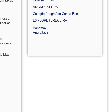
Cidades Irmãs
com taxas
ANGROESFERA
Coleção fotográfica Carlos Enes
or essa
EXPLORETERECEIRA
isar as
Panomax
AngraJazz
ue
se deve,
al. Mas