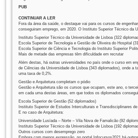
PUB
CONTINUAR A LER
Fora da área da saúde, o destaque vai para os cursos de engenhari
conseguiram emprego, em 2020. O Instituto Superior Técnico da U
Instituto Superior Técnico da Universidade de Lisboa (322 diploma
Escola Superior de Tecnologia e Gestão de Oliveira do Hospital (3
Escola Superior de Ciência e Tecnologia do Instituto Superior Pol
Mais de metade das empresas têm dificuldade em recrutar
Além destas, há outras universidades no país onde o curso em en
de Ciências da Universidade de Lisboa (343 diplomados), onde a t
uma taxa de 0,2%.
Gestão e Arquitetura completam o pódio
Gestão e Arquitetura são os cursos que ocupam, este ano, o tercei
em cada uma destas áreas, em que todos os diplomados consegui
Escola Superior de Gestão (52 diplomados)
Instituto Superior de Estudos Interculturais e Transdisciplinares 
E no caso de Arquitetura:
Universidade Lusíada – Norte – Vila Nova de Famalicão (92 diplo
Instituto Superior Técnico da Universidade de Lisboa (192 diploma
Outros cursos com desemprego zero
Embora com menos expressão, no portal Infocursos2021 há outros 