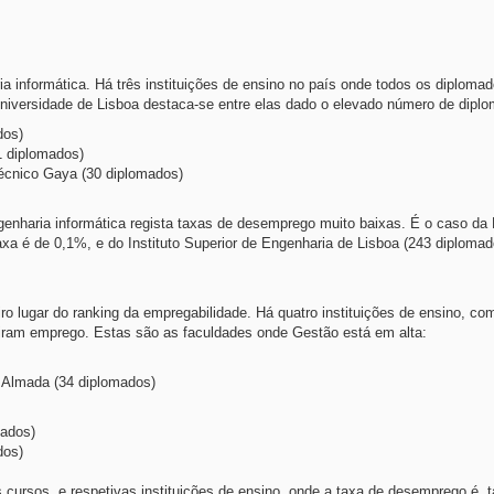
a informática. Há três instituições de ensino no país onde todos os diploma
niversidade de Lisboa destaca-se entre elas dado o elevado número de dipl
dos)
1 diplomados)
itécnico Gaya (30 diplomados)
genharia informática regista taxas de desemprego muito baixas. É o caso da
axa é de 0,1%, e do Instituto Superior de Engenharia de Lisboa (243 diploma
ro lugar do ranking da empregabilidade. Há quatro instituições de ensino, co
ram emprego. Estas são as faculdades onde Gestão está em alta:
de Almada (34 diplomados)
mados)
dos)
cursos, e respetivas instituições de ensino, onde a taxa de desemprego é,