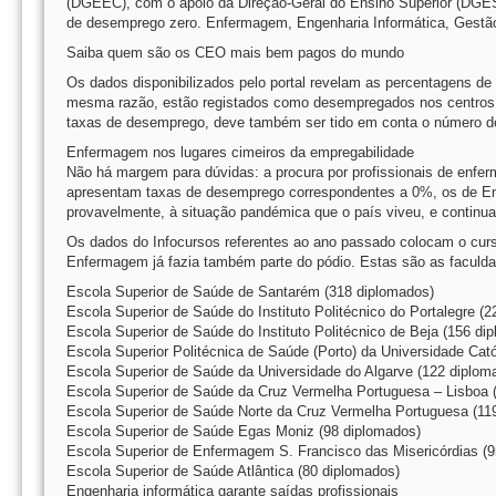
(DGEEC), com o apoio da Direção-Geral do Ensino Superior (DGES)
de desemprego zero. Enfermagem, Engenharia Informática, Gestão 
Saiba quem são os CEO mais bem pagos do mundo
Os dados disponibilizados pelo portal revelam as percentagens de
mesma razão, estão registados como desempregados nos centros d
taxas de desemprego, deve também ser tido em conta o número d
Enfermagem nos lugares cimeiros da empregabilidade
Não há margem para dúvidas: a procura por profissionais de enfe
apresentam taxas de desemprego correspondentes a 0%, os de En
provavelmente, à situação pandémica que o país viveu, e continua 
Os dados do Infocursos referentes ao ano passado colocam o curs
Enfermagem já fazia também parte do pódio. Estas são as facul
Escola Superior de Saúde de Santarém (318 diplomados)
Escola Superior de Saúde do Instituto Politécnico do Portalegre (
Escola Superior de Saúde do Instituto Politécnico de Beja (156 di
Escola Superior Politécnica de Saúde (Porto) da Universidade Cat
Escola Superior de Saúde da Universidade do Algarve (122 diplom
Escola Superior de Saúde da Cruz Vermelha Portuguesa – Lisboa 
Escola Superior de Saúde Norte da Cruz Vermelha Portuguesa (11
Escola Superior de Saúde Egas Moniz (98 diplomados)
Escola Superior de Enfermagem S. Francisco das Misericórdias (9
Escola Superior de Saúde Atlântica (80 diplomados)
Engenharia informática garante saídas profissionais