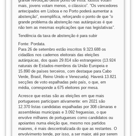
grande revolução deste ponto de vista: idosos votam
mais, jovens votam menos, o clássico”. “Os vencedores
antecipados em Lisboa e no Porto poderá aumentar a
abstenção“, exemplifica, reforçando o ponto de que “o
grande problema da abstenção nas autárquicas é que
não tem as mesmas explicações que nas legislativas”.
Tendência da taxa de abstenção é para subir
Fonte: Pordata.
Para 26 de setembro estão inscritos 9.323.688 os
cidadãos nos cadernos eleitorais das eleições
autárquicas, dos quais 29.814 são estrangeiros (13.924
naturais de Estados-membros da União Europeia e
15.890 de países terceiros, com destaque para Cabo
Verde, Brasil, Reino Unido e Venezuela). Haverá 13.821
secções de voto espalhadas pelo país, o que, em
média, corresponde a 675 eleitores por mesa.
Acresce que estas são as eleições em que mais
portugueses participam ativamente: em 2021 são
12.370 listas candidatas espalhadas por 308 câmaras e
assembleias municipais e 3.092 freguesias, o que
envolve milhares de portugueses como candidatos ou
apoiantes numa eleição que, mesmo nos partidos
maiores, é mais descentralizada do que as restantes. O
envolvimento tende, por isso, a ser maior, até por serem