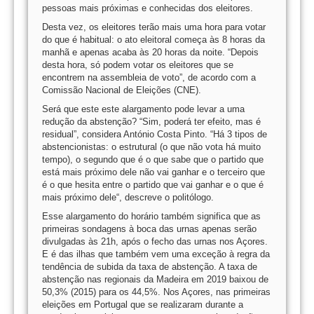
pessoas mais próximas e conhecidas dos eleitores.
Desta vez, os eleitores terão mais uma hora para votar
do que é habitual: o ato eleitoral começa às 8 horas da
manhã e apenas acaba às 20 horas da noite. “Depois
desta hora, só podem votar os eleitores que se
encontrem na assembleia de voto”, de acordo com a
Comissão Nacional de Eleições (CNE).
Será que este este alargamento pode levar a uma
redução da abstenção? “Sim, poderá ter efeito, mas é
residual”, considera António Costa Pinto. “Há 3 tipos de
abstencionistas: o estrutural (o que não vota há muito
tempo), o segundo que é o que sabe que o partido que
está mais próximo dele não vai ganhar e o terceiro que
é o que hesita entre o partido que vai ganhar e o que é
mais próximo dele“, descreve o politólogo.
Esse alargamento do horário também significa que as
primeiras sondagens à boca das urnas apenas serão
divulgadas às 21h, após o fecho das urnas nos Açores.
E é das ilhas que também vem uma exceção à regra da
tendência de subida da taxa de abstenção. A taxa de
abstenção nas regionais da Madeira em 2019 baixou de
50,3% (2015) para os 44,5%. Nos Açores, nas primeiras
eleições em Portugal que se realizaram durante a