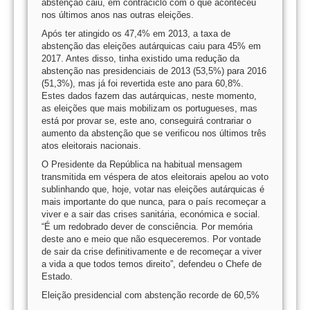
abstenção caiu, em contraciclo com o que aconteceu
nos últimos anos nas outras eleições.
Após ter atingido os 47,4% em 2013, a taxa de
abstenção das eleições autárquicas caiu para 45% em
2017. Antes disso, tinha existido uma redução da
abstenção nas presidenciais de 2013 (53,5%) para 2016
(51,3%), mas já foi revertida este ano para 60,8%.
Estes dados fazem das autárquicas, neste momento,
as eleições que mais mobilizam os portugueses, mas
está por provar se, este ano, conseguirá contrariar o
aumento da abstenção que se verificou nos últimos três
atos eleitorais nacionais.
O Presidente da República na habitual mensagem
transmitida em véspera de atos eleitorais apelou ao voto
sublinhando que, hoje, votar nas eleições autárquicas é
mais importante do que nunca, para o país recomeçar a
viver e a sair das crises sanitária, económica e social.
“É um redobrado dever de consciência. Por memória
deste ano e meio que não esqueceremos. Por vontade
de sair da crise definitivamente e de recomeçar a viver
a vida a que todos temos direito”, defendeu o Chefe de
Estado.
Eleição presidencial com abstenção recorde de 60,5%