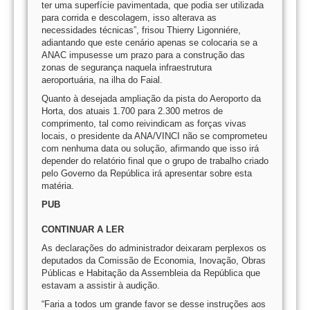
ter uma superfície pavimentada, que podia ser utilizada
para corrida e descolagem, isso alterava as
necessidades técnicas”, frisou Thierry Ligonniére,
adiantando que este cenário apenas se colocaria se a
ANAC impusesse um prazo para a construção das
zonas de segurança naquela infraestrutura
aeroportuária, na ilha do Faial.
Quanto à desejada ampliação da pista do Aeroporto da
Horta, dos atuais 1.700 para 2.300 metros de
comprimento, tal como reivindicam as forças vivas
locais, o presidente da ANA/VINCI não se comprometeu
com nenhuma data ou solução, afirmando que isso irá
depender do relatório final que o grupo de trabalho criado
pelo Governo da República irá apresentar sobre esta
matéria.
PUB
CONTINUAR A LER
As declarações do administrador deixaram perplexos os
deputados da Comissão de Economia, Inovação, Obras
Públicas e Habitação da Assembleia da República que
estavam a assistir à audição.
“Faria a todos um grande favor se desse instruções aos