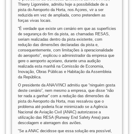
Thierry Ligonniére, admitiu hoje a possibilidade de a
pista do Aeroporto da Horta, nos Açores, vir a ser
reduzida em vez de ampliada, como pretendem as
forças vivas locais.
“É verdade que existe um cenário em que as superfícies
de segurança do fim da pista, as chamadas RESAS,
seriam realizadas dentro da pista existente, com
redução das dimensões declaradas da pista e,
consequentemente, com limitações à operacionalidade
do aeroporto”, explicou o administrador da empresa que
gere o aeroporto açoriano, durante uma audição
realizada esta manhã na Comissão de Economia,
Inovação, Obras Públicas e Habitação da Assembleia
da República.
O presidente da ANA/VINCI admitiu que “ninguém gosta
deste cenário”, nem mesmo a empresa, que disse “não
ter nada a ganhar” com a redução das dimensões da
pista do Aeroporto da Horta, mas ressalvou que o
problema até poderia ficar minimizado se a Agência
Nacional de Aviação Civil (ANAC) autorizasse a
utilização das RESA (Runway End Safety Area) para
descolagem e aterragem dos aviões.
“Se a ANAC decidisse que essa solução era possível,