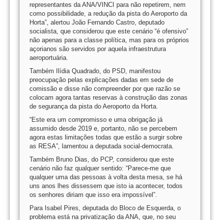
representantes da ANA/VINCI para não repetirem, nem
como possibilidade, a redução da pista do Aeroporto da
Horta”, alertou João Fernando Castro, deputado
socialista, que considerou que este cenário “é ofensivo”
não apenas para a classe política, mas para os próprios
açorianos são servidos por aquela infraestrutura
aeroportuária.
Também Ilídia Quadrado, do PSD, manifestou
preocupação pelas explicações dadas em sede de
comissão e disse não compreender por que razão se
colocam agora tantas reservas à construção das zonas
de segurança da pista do Aeroporto da Horta.
“Este era um compromisso e uma obrigação já
assumido desde 2019 e, portanto, não se percebem
agora estas limitações todas que estão a surgir sobre
as RESA”, lamentou a deputada social-democrata.
Também Bruno Dias, do PCP, considerou que este
cenário não faz qualquer sentido: “Parece-me que
qualquer uma das pessoas à volta desta mesa, se há
uns anos lhes dissessem que isto ia acontecer, todos
os senhores diriam que isso era impossível”.
Para Isabel Pires, deputada do Bloco de Esquerda, o
problema está na privatização da ANA, que, no seu