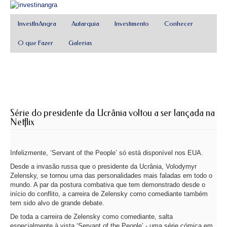
InvestInAngra
Autarquia
Investimento
Conhecer
O que Fazer
Galerias
Série do presidente da Ucrânia voltou a ser lançada na
Netflix
Infelizmente, ‘Servant of the People’ só está disponível nos EUA.
Desde a invasão russa que o presidente da Ucrânia, Volodymyr
Zelensky, se tornou uma das personalidades mais faladas em todo o
mundo. A par da postura combativa que tem demonstrado desde o
início do conflito, a carreira de Zelensky como comediante também
tem sido alvo de grande debate.
De toda a carreira de Zelensky como comediante, salta
especialmente à vista ‘Servant of the People’ - uma série cómica em