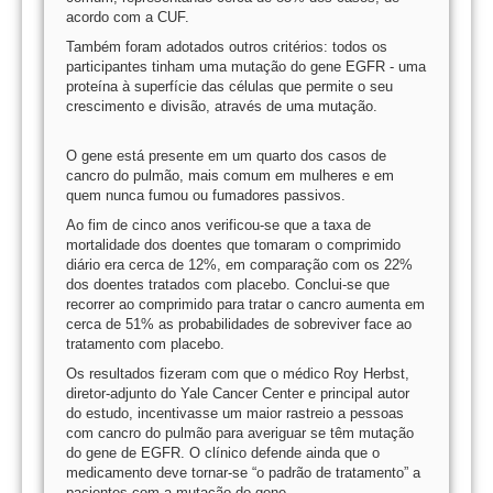
acordo com a CUF.
Também foram adotados outros critérios: todos os
participantes tinham uma mutação do gene EGFR - uma
proteína à superfície das células que permite o seu
crescimento e divisão, através de uma mutação.
O gene está presente em um quarto dos casos de
cancro do pulmão, mais comum em mulheres e em
quem nunca fumou ou fumadores passivos.
Ao fim de cinco anos verificou-se que a taxa de
mortalidade dos doentes que tomaram o comprimido
diário era cerca de 12%, em comparação com os 22%
dos doentes tratados com placebo. Conclui-se que
recorrer ao comprimido para tratar o cancro aumenta em
cerca de 51% as probabilidades de sobreviver face ao
tratamento com placebo.
Os resultados fizeram com que o médico Roy Herbst,
diretor-adjunto do Yale Cancer Center e principal autor
do estudo, incentivasse um maior rastreio a pessoas
com cancro do pulmão para averiguar se têm mutação
do gene de EGFR. O clínico defende ainda que o
medicamento deve tornar-se “o padrão de tratamento” a
pacientes com a mutação do gene.