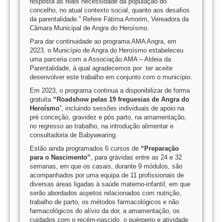
resposta às reais necessidade da população do
concelho, no atual contexto social, quanto aos desafios
da parentalidade.” Refere Fátima Amorim, Vereadora da
Câmara Municipal de Angra do Heroísmo.
Para dar continuidade ao programa AMA Angra, em
2023, o Município de Angra do Heroísmo estabeleceu
uma parceria com a Associação AMA – Aldeia da
Parentalidade, à qual agradecemos por ter aceite
desenvolver este trabalho em conjunto com o município.
Em 2023, o programa continua a disponibilizar de forma
gratuita
“Roadshow pelas 19 freguesias de Angra do
Heroísmo
”, incluindo sessões individuais de apoio na
pré conceção, gravidez e pós parto, na amamentação,
no regresso ao trabalho, na introdução alimentar e
consultadoria de Babywearing.
Estão ainda programados 6 cursos de
“Preparação
para o Nascimento”
, para grávidas entre as 24 e 32
semanas, em que os casais, durante 9 módulos, são
acompanhados por uma equipa de 11 profissionais de
diversas áreas ligadas à saúde materno-infantil, em que
serão abordados aspetos relacionados com nutrição,
trabalho de parto, os métodos farmacológicos e não
farmacológicos do alívio da dor, a amamentação, os
cuidados com o recém-nascido, o puérperio e atividade