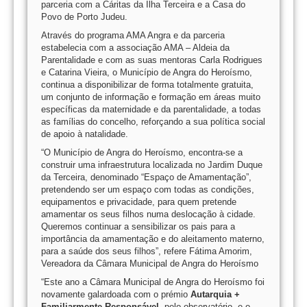
parceria com a Cáritas da Ilha Terceira e a Casa do
Povo de Porto Judeu.
Através do programa AMA Angra e da parceria
estabelecia com a associação AMA – Aldeia da
Parentalidade e com as suas mentoras Carla Rodrigues
e Catarina Vieira, o Município de Angra do Heroísmo,
continua a disponibilizar de forma totalmente gratuita,
um conjunto de informação e formação em áreas muito
específicas da maternidade e da parentalidade, a todas
as famílias do concelho, reforçando a sua política social
de apoio à natalidade.
“O Município de Angra do Heroísmo, encontra-se a
construir uma infraestrutura localizada no Jardim Duque
da Terceira, denominado “Espaço de Amamentação”,
pretendendo ser um espaço com todas as condições,
equipamentos e privacidade, para quem pretende
amamentar os seus filhos numa deslocação à cidade.
Queremos continuar a sensibilizar os pais para a
importância da amamentação e do aleitamento materno,
para a saúde dos seus filhos”, refere Fátima Amorim,
Vereadora da Câmara Municipal de Angra do Heroísmo
“Este ano a Câmara Municipal de Angra do Heroísmo foi
novamente galardoada com o prémio
Autarquia +
Familiarmente Responsável,
pelo observatório, e o