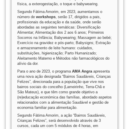
física, a exterogestação, o toque e babywearing.
Segundo Fátima Amorim, em 2023, aumentamos o
número de
workshops
, serão 17, dirigidos a pais,
profissionais da educação e da saúde, onde serão
abordadas as seguintes temáticas: Diversificação
Alimentar; Alimentação dos 2 aos 6 anos; Primeiros
Socorros na Infância; Babywearing; Massagem ao bebé;
Exercício na gravidez e pós-parto; Babysigns; Extração
e armazenamento de leite humano: cuidados,
substituições, higienização; Parto Humanizado;
Aleitamento Materno e Métodos não farmacológicos do
alívio da dor.
Para o ano de 2023, o programa
AMA Angra
apresenta
uma nova ação designada “Bairros Saudáveis, Crianças
Felizes”, direcionada para a população que vive nos
bairros sociais do concelho (Lameirinho, Terra-Chã e
São Mateus), e que têm como grande objetivo a
(re)educação económica das famílias, abordado aspetos
relacionados com a alimentação Saudável e gestão de
economia familiar para alimentação.
Segundo Fátima Amorim, a ação “Bairros Saudáveis,
Crianças Felizes”, será desenvolvido através de 3
cursos, cada um com 5 módulos de 4 horas, em