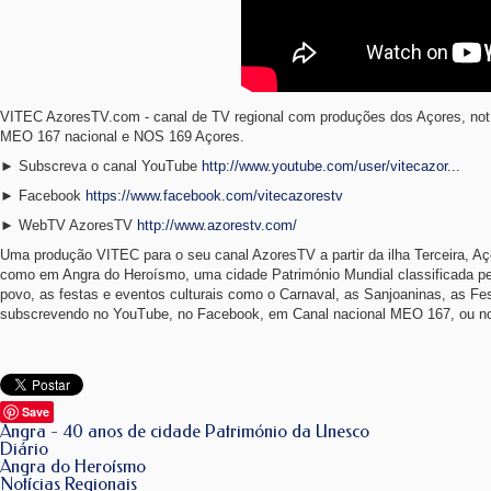
VITEC AzoresTV.com - canal de TV regional com produções dos Açores, notí
MEO 167 nacional e NOS 169 Açores.
► Subscreva o canal YouTube
http://www.youtube.com/user/vitecazor...
► Facebook
https://www.facebook.com/vitecazorestv
► WebTV AzoresTV
http://www.azorestv.com/
Uma produção VITEC para o seu canal AzoresTV a partir da ilha Terceira, Açor
como em Angra do Heroísmo, uma cidade Património Mundial classificada pel
povo, as festas e eventos culturais como o Carnaval, as Sanjoaninas, as Fe
subscrevendo no YouTube, no Facebook, em Canal nacional MEO 167, ou no 
Save
Angra - 40 anos de cidade Património da Unesco
Diário
Angra do Heroísmo
Notícias Regionais