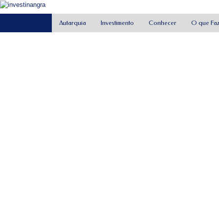
InvestInAngra
Autarquia
Investimento
Conhecer
O que Fa