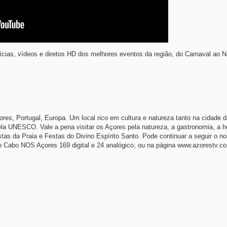
cias, vídeos e diretos HD dos melhores eventos da região, do Carnaval ao 
es, Portugal, Europa. Um local rico em cultura e natureza tanto na cidade da
a UNESCO. Vale a pena visitar os Açores pela natureza, a gastronomia, a ho
stas da Praia e Festas do Divino Espírito Santo. Pode continuar a seguir o 
Cabo NOS Açores 169 digital e 24 analógico, ou na página www.azorestv.c