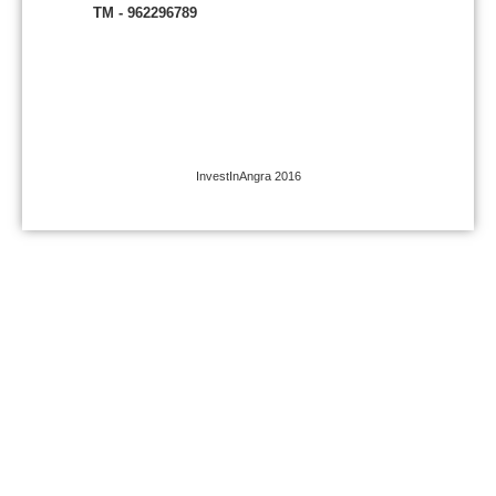
TM - 962296789
InvestInAngra 2016