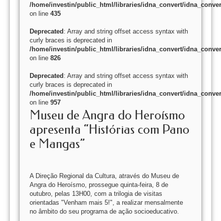
/home/investin/public_html/libraries/idna_convert/idna_conver
on line
435
Deprecated
: Array and string offset access syntax with
curly braces is deprecated in
/home/investin/public_html/libraries/idna_convert/idna_conver
on line
826
Deprecated
: Array and string offset access syntax with
curly braces is deprecated in
/home/investin/public_html/libraries/idna_convert/idna_conver
on line
957
Museu de Angra do Heroísmo
apresenta “Histórias com Pano
e Mangas”
A Direção Regional da Cultura, através do Museu de
Angra do Heroísmo, prossegue quinta-feira, 8 de
outubro, pelas 13H00, com a trilogia de visitas
orientadas "Venham mais 5!", a realizar mensalmente
no âmbito do seu programa de ação socioeducativo.