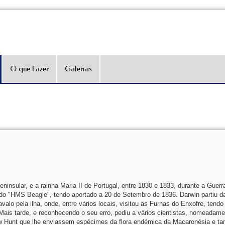
O que Fazer
Galerias
insular, e a rainha Maria II de Portugal, entre 1830 e 1833, durante a Guerra
do "HMS Beagle", tendo aportado a 20 de Setembro de 1836. Darwin partiu da
lo pela ilha, onde, entre vários locais, visitou as Furnas do Enxofre, tendo 
. Mais tarde, e reconhecendo o seu erro, pediu a vários cientistas, nomeadame
ew Hunt que lhe enviassem espécimes da flora endémica da Macaronésia e 