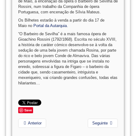
de Maio, a encenação da òpera o Barbeiro de Sevilha de
Rossini, num trabalho da Companhia de òpera
Portuguesa, com encenação de Sílvia Mateus.
Os Bilhetes estarão à venda a partir do dia 17 de
Maio no
Portal da Autarquia.
“O Barbeiro de Sevilha” é a mais famosa ópera de
Gioachino Rossini (1792/1868). Escrita no século XVIII,
a história de caráter cómico desenvolve-se à volta da
sedução de uma bela jovem chamada Rosina, por parte
do rico e belo jovem Conde de Almaviva. Das várias
personagens envolvidas na intriga que se instala no
enredo, sobressai a figura de Figaro – o barbeiro da
cidade que, sendo casamenteiro, intriguista e
mexeriqueiro, vai criando grandes confusões, todas elas
hilariantes…
Save
Anterior
Seguinte