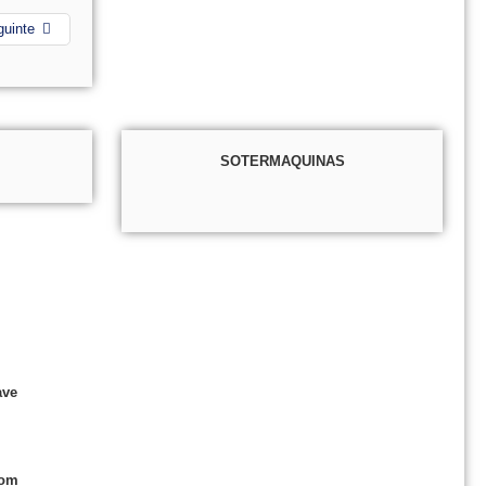
guinte
SOTERMAQUINAS
ave
com