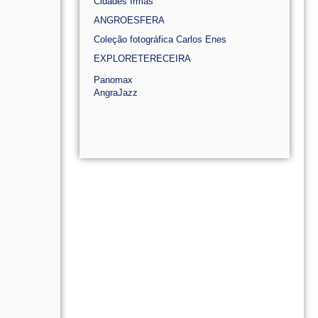
Cidades Irmãs
ANGROESFERA
Coleção fotográfica Carlos Enes
EXPLORETERECEIRA
Panomax
AngraJazz