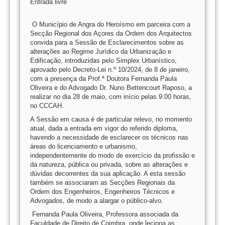
Entrada livre
O Município de Angra do Heroísmo em parceira com a
Secção Regional dos Açores da Ordem dos Arquitectos
convida para a Sessão de Esclarecimentos sobre as
alterações ao Regime Jurídico da Urbanização e
Edificação, introduzidas pelo Simplex Urbanístico,
aprovado pelo Decreto-Lei n.º 10/2024, de 8 de janeiro,
com a presença da Prof.ª Doutora Fernanda Paula
Oliveira e do Advogado Dr. Nuno Bettencourt Raposo, a
realizar no dia 28 de maio, com início pelas 9:00 horas,
no CCCAH.
A Sessão em causa é de particular relevo, no momento
atual, dada a entrada em vigor do referido diploma,
havendo a necessidade de esclarecer os técnicos nas
áreas do licenciamento e urbanismo,
independentemente do modo de exercício da profissão e
da natureza, pública ou privada, sobre as alterações e
dúvidas decorrentes da sua aplicação. A esta sessão
também se associaram as Secções Regionais da
Ordem dos Engenheiros, Engenheiros Técnicos e
Advogados, de modo a alargar o público-alvo.
Fernanda Paula Oliveira, Professora associada da
Faculdade de Direito de Coimbra, onde leciona as