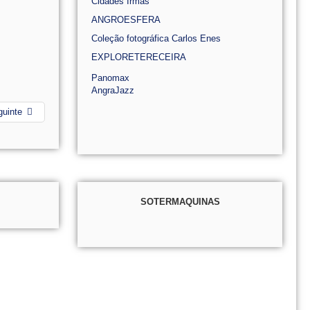
Cidades Irmãs
ANGROESFERA
Coleção fotográfica Carlos Enes
EXPLORETERECEIRA
Panomax
AngraJazz
guinte
SOTERMAQUINAS