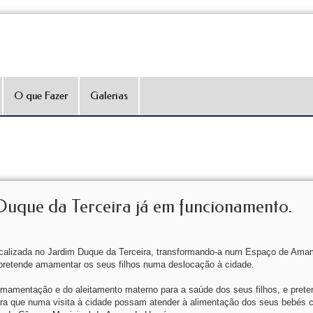
O que Fazer
Galerias
uque da Terceira já em funcionamento.
 localizada no Jardim Duque da Terceira, transformando-a num Espaço de Am
pretende amamentar os seus filhos numa deslocação à cidade.
 amamentação e do aleitamento materno para a saúde dos seus filhos, e pre
ara que numa visita à cidade possam atender à alimentação dos seus bebés 