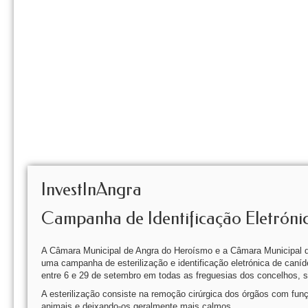
InvestInAngra
Campanha de Identificação Eletrónic
A Câmara Municipal de Angra do Heroísmo e a Câmara Municipal da
uma campanha de esterilização e identificação eletrónica de caní
entre 6 e 29 de setembro em todas as freguesias dos concelhos, se
A esterilização consiste na remoção cirúrgica dos órgãos com fu
animais e deixando-os geralmente mais calmos.