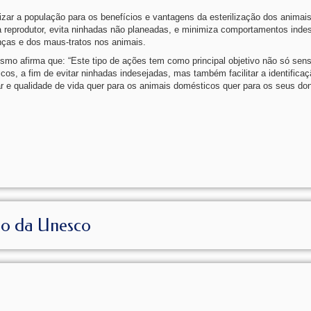
izar a população para os benefícios e vantagens da esterilização dos animai
a reprodutor, evita ninhadas não planeadas, e minimiza comportamentos indes
nças e dos maus-tratos nos animais.
o afirma que: “Este tipo de ações tem como principal objetivo não só sensi
cos, a fim de evitar ninhadas indesejadas, mas também facilitar a identifica
tar e qualidade de vida quer para os animais domésticos quer para os seus don
io da Unesco