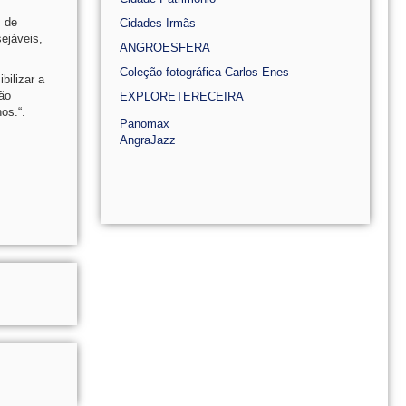
s de
Cidades Irmãs
ejáveis,
ANGROESFERA
Coleção fotográfica Carlos Enes
bilizar a
ção
EXPLORETERECEIRA
os.“.
Panomax
AngraJazz